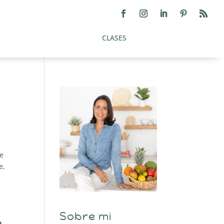
CLASES
e
e,
Sobre mi
e