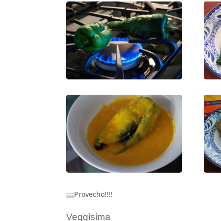
¡¡¡¡Provecho!!!!
Veggisima