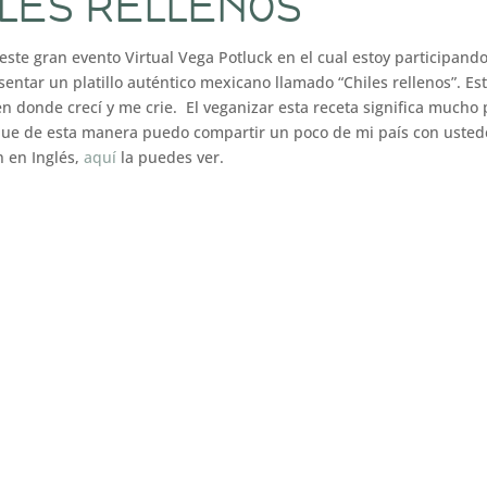
ILES RELLENOS
ste gran evento Virtual Vega Potluck en el cual estoy participand
entar un platillo auténtico mexicano llamado “Chiles rellenos”. Es
en donde crecí y me crie. El veganizar esta receta significa mucho
que de esta manera puedo compartir un poco de mi país con usted
n en Inglés,
aquí
la puedes ver.