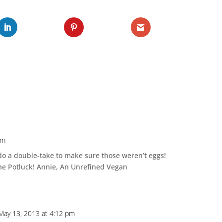
pm
do a double-take to make sure those weren’t eggs!
the Potluck! Annie, An Unrefined Vegan
May 13, 2013 at 4:12 pm