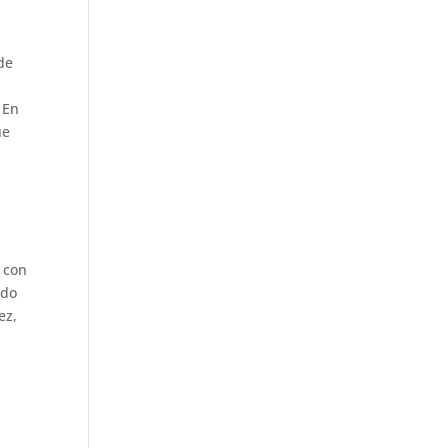
de
 En
ue
o con
ado
ez,