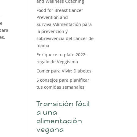
and Wellness Coaching
Food for Breast Cancer
o
Prevention and
te
Survival/Alimentación para
 para
la prevención y
es.
sobrevivencia del cáncer de
mama
Enriquece tu plato 2022:
regalo de Veggisima
Comer para Vivir: Diabetes
5 consejos para planificar
tus comidas semanales
Transición fácil
a una
alimentación
vegana