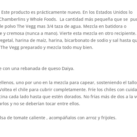
 Este producto es prácticamente nuevo. En los Estados Unidos lo
o Chamberlins y Whole Foods. La cantidad más pequeña que se pu
de polvo The Vegg mas 3/4 taza de agua. Mezcla en batidora o
e y cremosa (nunca a mano). Vierte esta mezcla en otro recipiente.
vegetal, harina de maíz, harina, bicarbonato de sodio y sal hasta q
e The Vegg preparado y mezcla todo muy bien.
le con una rebanada de queso Daiya.
rellenos, uno por uno en la mezcla para capear, sosteniendo el tall
oltea el chile para cubrir completamente. Fríe los chiles con cuid
cina cada lado hasta que estén dorados. No frías más de dos a la v
arlos y no se deberían tocar entre ellos.
lsa de tomate caliente , acompáñalos con arroz y frijoles.