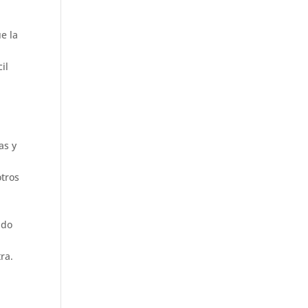
e la
il
as y
otros
ndo
ra.