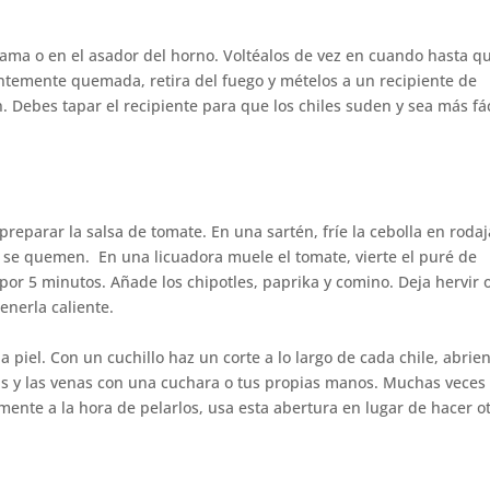
 flama o en el asador del horno. Voltéalos de vez en cuando hasta qu
entemente quemada, retira del fuego y mételos a un recipiente de
 Debes tapar el recipiente para que los chiles suden y sea más fác
reparar la salsa de tomate. En una sartén, fríe la cebolla en rodaj
 se quemen. En una licuadora muele el tomate, vierte el puré de
e por 5 minutos. Añade los chipotles, paprika y comino. Deja hervir 
enerla caliente.
a piel. Con un cuchillo haz un corte a lo largo de cada chile, abrie
as y las venas con una cuchara o tus propias manos. Muchas veces
ente a la hora de pelarlos, usa esta abertura en lugar de hacer ot