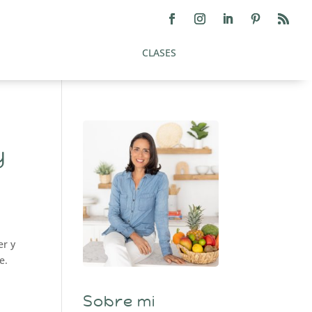
CLASES
y
er y
e.
Sobre mi