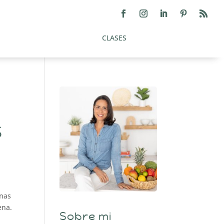
CLASES
S
inas
ena.
Sobre mi