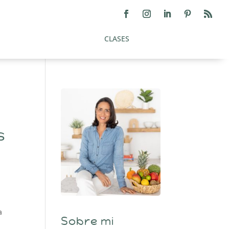
CLASES
s
a
Sobre mi