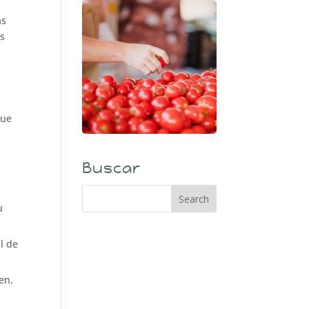
a
as
os
que
Buscar
u
l de
en,