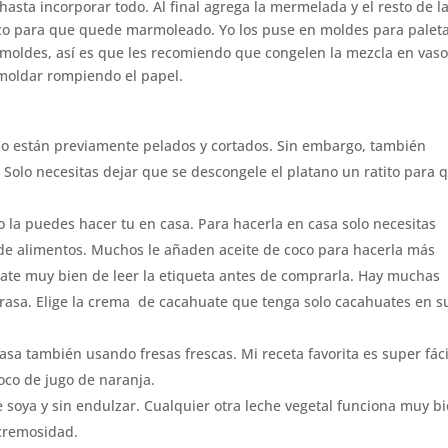
sta incorporar todo. Al final agrega la mermelada y el resto de l
o para que quede marmoleado. Yo los puse en moldes para palet
 moldes, así es que les recomiendo que congelen la mezcla en vas
moldar rompiendo el papel.
do están previamente pelados y cortados. Sin embargo, también
 Solo necesitas dejar que se descongele el platano un ratito para 
la puedes hacer tu en casa. Para hacerla en casa solo necesitas
de alimentos. Muchos le añaden aceite de coco para hacerla más
jate muy bien de leer la etiqueta antes de comprarla. Hay muchas
rasa. Elige la crema de cacahuate que tenga solo cacahuates en s
sa también usando fresas frescas. Mi receta favorita es super fáci
poco de jugo de naranja.
 soya y sin endulzar. Cualquier otra leche vegetal funciona muy bi
 cremosidad.