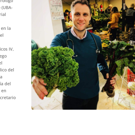
rólogo
o (UBA-
rial
 en la
el
cos IV,
iego
el
ico del
la
ía del
a en
cretario
r