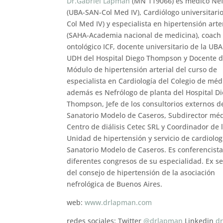
Dr.Gabriel Lapman
(MN 119066) es médico Nef
(UBA-SAN-Col Med IV), Cardiólogo universitari
Col Med IV) y especialista en hipertensión arte
(SAHA-Academia nacional de medicina), coach
ontológico ICF, docente universitario de la UBA
UDH del Hospital Diego Thompson y Docente d
Módulo de hipertensión arterial del curso de
especialista en Cardiología del Colegio de médi
además es Nefrólogo de planta del Hospital D
Thompson, Jefe de los consultorios externos d
Sanatorio Modelo de Caseros, Subdirector méd
Centro de diálisis Cetec SRL y Coordinador de 
Unidad de hipertensión y servicio de cardiolog
Sanatorio Modelo de Caseros. Es conferencist
diferentes congresos de su especialidad. Ex se
del consejo de hipertensión de la asociación
nefrológica de Buenos Aires.
web:
www.drlapman.com
redes sociales: Twitter
@drlapman
Linkedin
d