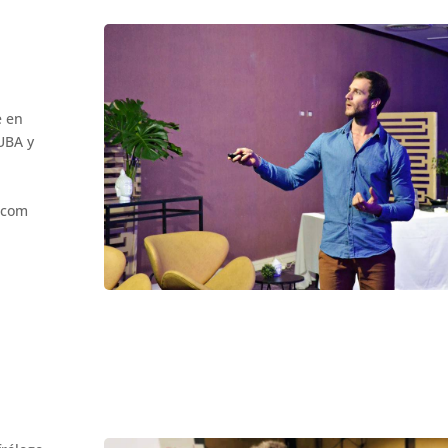
e en
UBA y
l.com