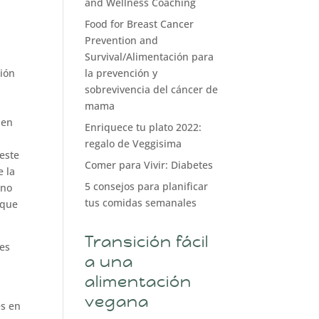
and Wellness Coaching
Food for Breast Cancer
Prevention and
Survival/Alimentación para
la prevención y
ción
sobrevivencia del cáncer de
mama
den
Enriquece tu plato 2022:
l
regalo de Veggisima
este
Comer para Vivir: Diabetes
e la
5 consejos para planificar
 no
tus comidas semanales
ique
Transición fácil
ues
a una
alimentación
vegana
es en