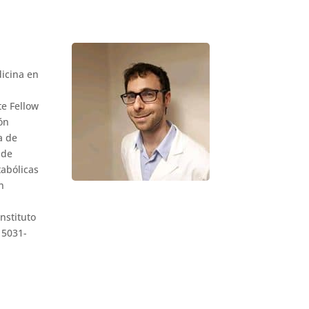
icina en
te Fellow
ón
a de
 de
tabólicas
n
Instituto
 5031-