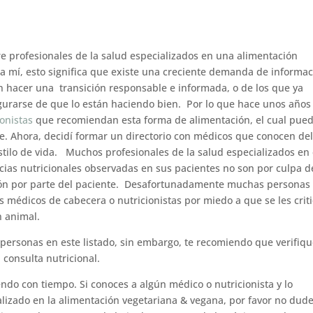
e profesionales de la salud especializados en una alimentación
ra mí, esto significa que existe una creciente demanda de informa
n hacer una transición responsable e informada, o de los que ya
gurarse de que lo están haciendo bien. Por lo que hace unos años
ionistas
que recomiendan esta forma de alimentación, el cual pue
. Ahora, decidí formar un directorio con médicos que conocen de
tilo de vida. Muchos profesionales de la salud especializados en 
ncias nutricionales observadas en sus pacientes no son por culpa d
ación por parte del paciente. Desafortunadamente muchas personas
 médicos de cabecera o nutricionistas por miedo a que se les crit
n animal.
 personas en este listado, sin embargo, te recomiendo que verifiq
 consulta nutricional.
endo con tiempo. Si conoces a algún médico o nutricionista y lo
ializado en la alimentación vegetariana & vegana, por favor no dud